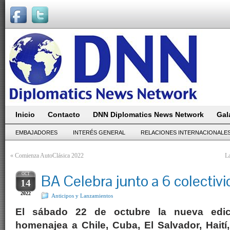
Inicio
Contacto
DNN Diplomatics News Network
Gal
EMBAJADORES
INTERÉS GENERAL
RELACIONES INTERNACIONALE
«
Comienza AutoClásica 2022
La
OCT
BA Celebra junto a 6 colectiv
14
2022
Anticipos y Lanzamientos
El sábado 22 de octubre la nueva edic
homenajea a Chile, Cuba, El Salvador, Hait