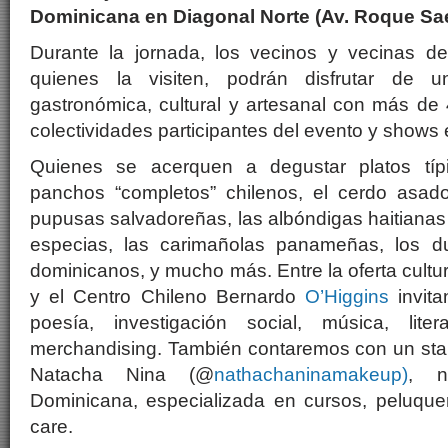
Dominicana en Diagonal Norte (Av. Roque Sae
Durante la jornada, los vecinos y vecinas d
quienes la visiten, podrán disfrutar de u
gastronómica, cultural y artesanal con
más de 
colectividades participantes del evento y shows 
Quienes se acerquen a degustar platos típ
panchos “completos” chilenos, el cerdo asad
pupusas salvadoreñas, las albóndigas haitianas 
especias, las carimañolas panameñas, los 
dominicanos, y mucho más. Entre la oferta cultu
y el Centro Chileno Bernardo
O’Higgins
invita
poesía, investigación social, música, liter
merchandising. También c
ontaremos con un st
Natacha Nina (@
nathachaninamakeup)
, n
Dominicana, especializada en cursos, peluquer
care.