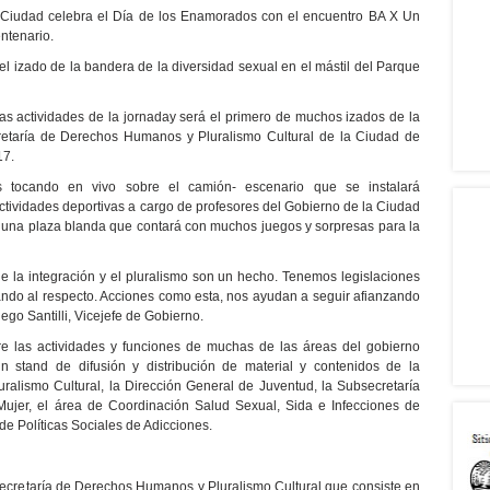
a Ciudad celebra el Día de los Enamorados con el encuentro BA X Un
ntenario.
l izado de la bandera de la diversidad sexual en el mástil del Parque
 las actividades de la jornaday será el primero de muchos izados de la
cretaría de Derechos Humanos y Pluralismo Cultural de la Ciudad de
17.
tocando en vivo sobre el camión- escenario que se instalará
ctividades deportivas a cargo de profesores del Gobierno de la Ciudad
 una plaza blanda que contará con muchos juegos y sorpresas para la
 la integración y el pluralismo son un hecho. Tenemos legislaciones
ndo al respecto. Acciones como esta, nos ayudan a seguir afianzando
ego Santilli, Vicejefe de Gobierno.
re las actividades y funciones de muchas de las áreas del gobierno
 stand de difusión y distribución de material y contenidos de la
alismo Cultural, la Dirección General de Juventud, la Subsecretaría
Mujer, el área de Coordinación Salud Sexual, Sida e Infecciones de
de Políticas Sociales de Adicciones.
secretaría de Derechos Humanos y Pluralismo Cultural que consiste en