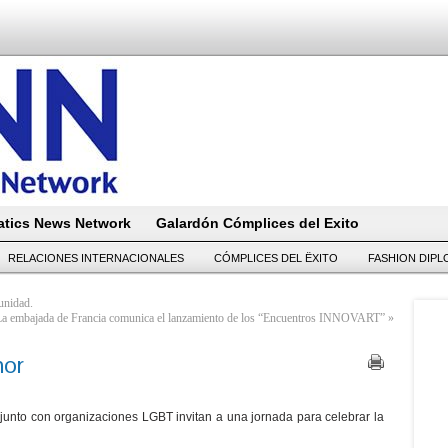
tics News Network
Galardón Cómplices del Exito
RELACIONES INTERNACIONALES
CÓMPLICES DEL ËXITO
FASHION DIP
unidad.
La embajada de Francia comunica el lanzamiento de los “Encuentros INNOVART”
»
mor
junto con organizaciones LGBT invitan a una jornada para celebrar la