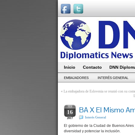
Inicio
Contacto
DNN Diploma
EMBAJADORES
INTERÉS GENERAL
«
La embajadora de Eslovenia se reunió con su com
FEB
BA X El Mismo A
16
Interés General
2017
El gobierno de la Ciudad de Buenos Aires 
diversidad y potenciar la inclusión.