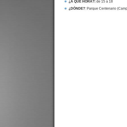
¿A QUÉ HORA?:
de 15 a 18
¿DÓNDE?
: Parque Centenario (Campi