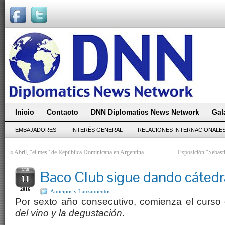
Inicio
Contacto
DNN Diplomatics News Network
Gal
EMBAJADORES
INTERÉS GENERAL
RELACIONES INTERNACIONALE
«
Abril, “el mes” de República Dominicana en Argentina
Exposición “Sebasti
ABR
Baco Club sigue dando cátedr
11
2016
Anticipos y Lanzamientos
Por sexto año consecutivo, comienza el curs
del vino y la degustación
.