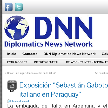
Inicio
Contacto
DNN Diplomatics News Network
Gal
EMBAJADORES
INTERÉS GENERAL
RELACIONES INTERNACIONALE
«
Baco Club sigue dando cátedra en la UCA!
Se constit
ABR
Exposición “Sebastián Gaboto.
12
2016
italiano en Paraguay”
Interés General
La embajada de Italia en Argentina y el I