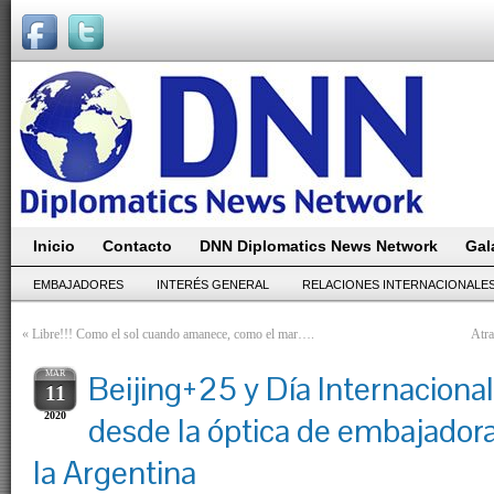
Inicio
Contacto
DNN Diplomatics News Network
Gal
EMBAJADORES
INTERÉS GENERAL
RELACIONES INTERNACIONALE
«
Libre!!! Como el sol cuando amanece, como el mar….
Atra
MAR
Beijing+25 y Día Internacional
11
2020
desde la óptica de embajadora
la Argentina