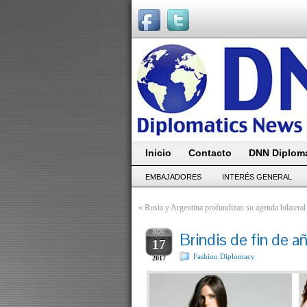
Inicio
Contacto
DNN Diploma
EMBAJADORES
INTERÉS GENERAL
«
Rusia y Argentina profundizan su agenda bilateral
NOV
Brindis de fin de 
17
Fashion Diplomacy
2017