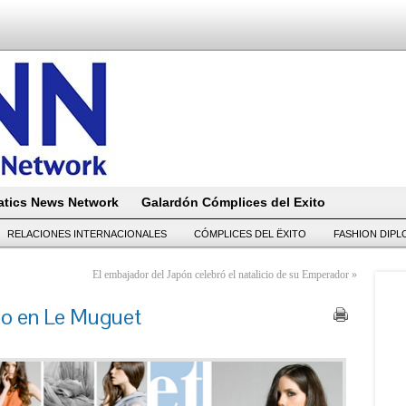
tics News Network
Galardón Cómplices del Exito
RELACIONES INTERNACIONALES
CÓMPLICES DEL ËXITO
FASHION DIP
El embajador del Japón celebró el natalicio de su Emperador
»
año en Le Muguet