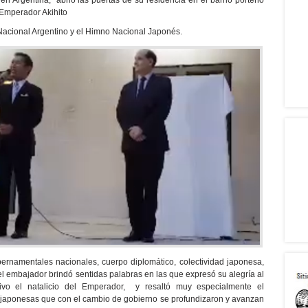
n Argentina, abrió las puertas de su residencia en el barrio porteño
 Emperador Akihito
 Nacional Argentino y el Himno Nacional Japonés.
rnamentales nacionales, cuerpo diplomático, colectividad japonesa,
l embajador brindó sentidas palabras en las que expresó su alegría al
ivo el natalicio del Emperador, y resaltó muy especialmente el
no-japonesas que con el cambio de gobierno se profundizaron y avanzan