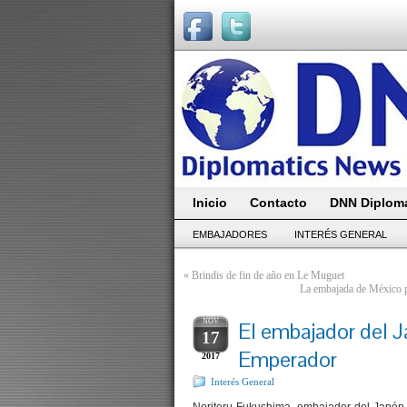
Inicio
Contacto
DNN Diploma
EMBAJADORES
INTERÉS GENERAL
«
Brindis de fin de año en Le Muguet
La embajada de México p
NOV
El embajador del Ja
17
Emperador
2017
Interés General