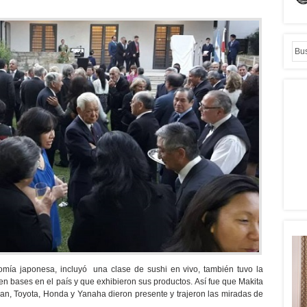
omía japonesa, incluyó una clase de sushi en vivo, también tuvo la
en bases en el país y que exhibieron sus productos. Así fue que Makita
ssan, Toyota, Honda y Yanaha dieron presente y trajeron las miradas de