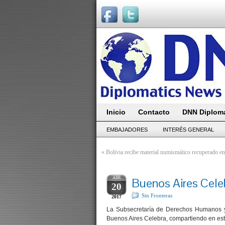
Inicio
Contacto
DNN Diploma
EMBAJADORES
INTERÉS GENERAL
«
Bolivia recibe material numismático recuperado en
ABR
Buenos Aires Cele
20
Sin Fronteras
2017
La Subsecretaría de Derechos Humanos y 
Buenos Aires Celebra, compartiendo en est