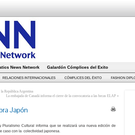
tics News Network
Galardón Cómplices del Exito
RELACIONES INTERNACIONALES
CÓMPLICES DEL ËXITO
FASHION DIP
 la República Argentina
La embajada de Canadá informa el cierre de la convocatoria a las becas ELAP
»
bra Japón
Pluralismo Cultural informa que se realizará una nueva edición de
e caso con la colectividad japonesa.