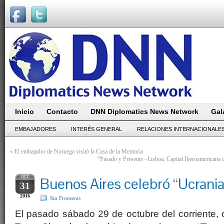
Inicio
Contacto
DNN Diplomatics News Network
Gal
EMBAJADORES
INTERÉS GENERAL
RELACIONES INTERNACIONALE
«
El embajador de Noruega visitó la Casa de la Memoria
“Pasado y Presente –Lisboa, Capital Iberoamericana d
OCT
Buenos Aires celebró “Ucrania
31
2016
Sin Fronteras
El pasado sábado 29 de octubre del corriente,