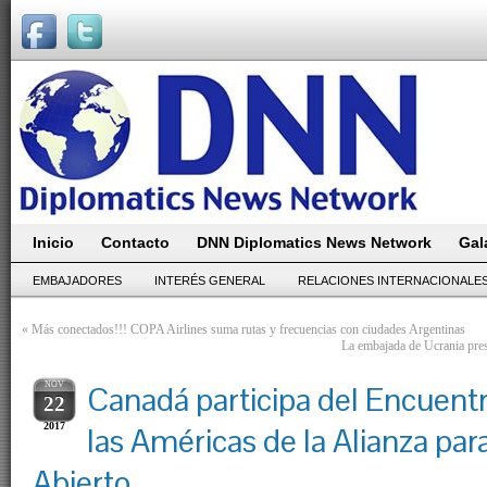
Inicio
Contacto
DNN Diplomatics News Network
Gal
EMBAJADORES
INTERÉS GENERAL
RELACIONES INTERNACIONALE
«
Más conectados!!! COPA Airlines suma rutas y frecuencias con ciudades Argentinas
La embajada de Ucrania pres
NOV
Canadá participa del Encuent
22
2017
las Américas de la Alianza par
Abierto