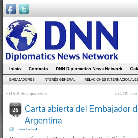
Inicio
Contacto
DNN Diplomatics News Network
Gal
EMBAJADORES
INTERÉS GENERAL
RELACIONES INTERNACIONALE
«
El ABC de un gran evento
La OPIC firma c
NOV
Carta abierta del Embajador d
26
2018
Argentina
Interés General