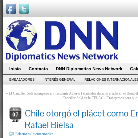
Inicio
Contacto
DNN Diplomatics News Network
Gal
EMBAJADORES
INTERÉS GENERAL
RELACIONES INTERNACIONALE
«
El Canciller Solá acompañó al Presidente Alberto Fernández durante el acto en el Rompeh
Canciller Solá en la CELAC: “Trabajemos para que n
ENE
Chile otorgó el plácet como 
07
2020
Rafael Bielsa
Relaciones Internacionales