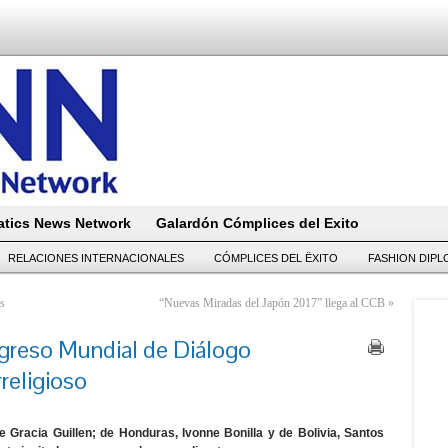
tics News Network
Galardón Cómplices del Exito
RELACIONES INTERNACIONALES
CÓMPLICES DEL ËXITO
FASHION DIP
os
“Nuevas Miradas del Japón 2017” llega al CCB
»
greso Mundial de Diálogo
rreligioso
Gracia Guillen; de Honduras, Ivonne Bonilla y de Bolivia, Santos