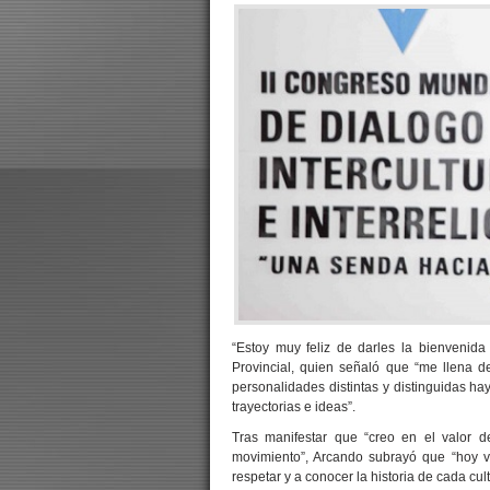
“Estoy muy feliz de darles la bienvenida 
Provincial, quien señaló que “me llena 
personalidades distintas y distinguidas h
trayectorias e ideas”.
Tras manifestar que “creo en el valor 
movimiento”, Arcando subrayó que “hoy v
respetar y a conocer la historia de cada cult