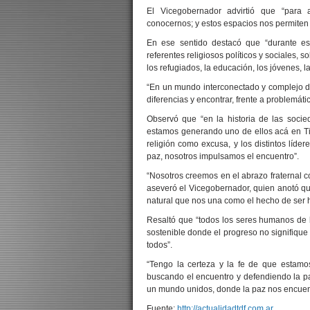
El Vicegobernador advirtió que “para a
conocernos; y estos espacios nos permiten
En ese sentido destacó que “durante es
referentes religiosos políticos y sociales, 
los refugiados, la educación, los jóvenes, la
“En un mundo interconectado y complejo d
diferencias y encontrar, frente a problemát
Observó que “en la historia de las soci
estamos generando uno de ellos acá en Tie
religión como excusa, y los distintos líd
paz, nosotros impulsamos el encuentro”.
“Nosotros creemos en el abrazo fraternal c
aseveró el Vicegobernador, quien anotó qu
natural que nos una como el hecho de ser
Resaltó que “todos los seres humanos de b
sostenible donde el progreso no signifique
todos”.
“Tengo la certeza y la fe de que estam
buscando el encuentro y defendiendo la pa
un mundo unidos, donde la paz nos encuen
Fuente:
http://actualidadtdf.com.ar