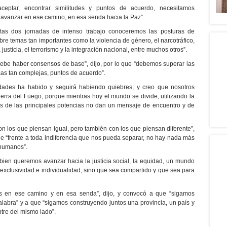
ceptar, encontrar similitudes y puntos de acuerdo, necesitamos
 avanzar en ese camino; en esa senda hacia la Paz”.
tas dos jornadas de intenso trabajo conoceremos las posturas de
sobre temas tan importantes como la violencia de género, el narcotráfico,
 justicia, el terrorismo y la integración nacional, entre muchos otros”.
ebe haber consensos de base”, dijo, por lo que “debemos superar las
icas tan complejas, puntos de acuerdo”.
edades ha habido y seguirá habiendo quiebres; y creo que nosotros
rra del Fuego, porque mientras hoy el mundo se divide, utilizando la
eres de las principales potencias no dan un mensaje de encuentro y de
on los que piensan igual, pero también con los que piensan diferente”,
e “frente a toda indiferencia que nos pueda separar, no hay nada más
 humanos”.
ien queremos avanzar hacia la justicia social, la equidad, un mundo
 exclusividad e individualidad, sino que sea compartido y que sea para
os en ese camino y en esa senda”, dijo, y convocó a que “sigamos
labra” y a que “sigamos construyendo juntos una provincia, un país y
tre del mismo lado”.