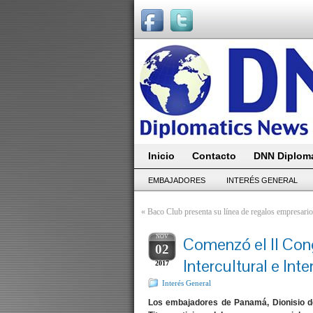
Inicio
Contacto
DNN Diploma
EMBAJADORES
INTERÉS GENERAL
«
Baco Club presenta su línea de regalos empresari
NOV
Comenzó el II Con
02
Intercultural e Inte
2017
Interés General
Los embajadores de Panamá, Dionisio de 