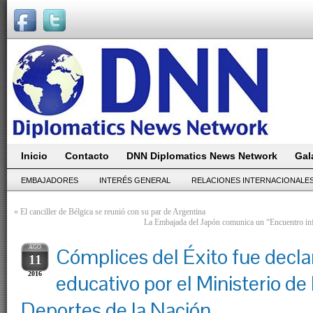
Inicio
Contacto
DNN Diplomatics News Network
Gal
EMBAJADORES
INTERÉS GENERAL
RELACIONES INTERNACIONALE
«
El canciller de Bélgica se reunió con su par de Argentina
La Embajada del Japón comunica un “Encuentro inf
AGO
Cómplices del Éxito fue decla
11
2016
educativo por el Ministerio de
Deportes de la Nación