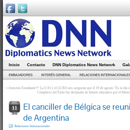
Inicio
Contacto
DNN Diplomatics News Network
Gal
EMBAJADORES
INTERÉS GENERAL
RELACIONES INTERNACIONALE
«
Atención Estudiante!!! La UAI y el GCBA nos aseguran que el 19 de agosto “Es tu día 
Cómplices del Éxito fue declarado de Interés educativo por el Mini
AGO
El canciller de Bélgica se reun
11
2016
de Argentina
Relaciones Internacionales