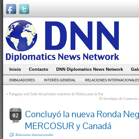
Inicio
Contacto
DNN Diplomatics News Network
Gal
EMBAJADORES
INTERÉS GENERAL
RELACIONES INTERNACIONALE
«
Paraguay será Sede del próximo concierto de Música para la Paz
El Secretario de Comercio 
AGO
Concluyó la nueva Ronda Neg
02
2019
MERCOSUR y Canadá
Relaciones Internacionales