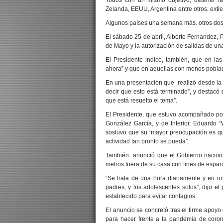
Todos con un mismo objetivo, detener la
Zelanda, EEUU, Argentina entre otros, extie
Algunos países una semana más. otros dos,
El sábado 25 de abril, Alberto Fernandez, 
de Mayo y la autorización de salidas de u
El Presidente indicó, también, que en l
ahora” y que en aquellas con menos poblac
En una presentación que realizó desde la 
decir que esto está terminado”, y destacó
que está resuelto el tema”.
El Presidente, que estuvo acompañado por 
González García, y de Interior, Eduardo “
sostuvo que su “mayor preocupación es qu
actividad tan pronto se pueda”.
También anunció que el Gobierno nacional
metros fuera de su casa con fines de espar
“Se trata de una hora diariamente y en 
padres, y los adolescentes solos”, dijo e
establecido para evitar contagios.
El anuncio se concretó tras el firme apoyo
para hacer frente a la pandemia de coro