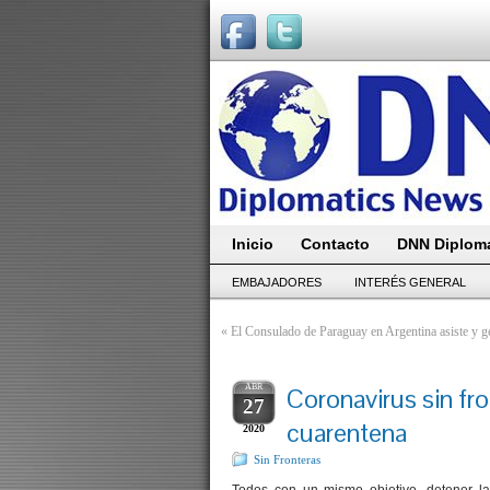
Inicio
Contacto
DNN Diploma
EMBAJADORES
INTERÉS GENERAL
«
El Consulado de Paraguay en Argentina asiste y g
ABR
Coronavirus sin fr
27
cuarentena
2020
Sin Fronteras