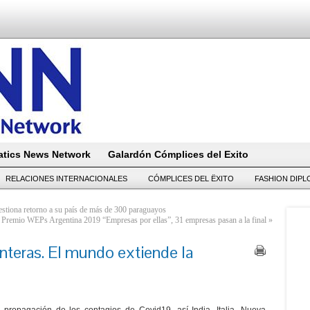
tics News Network
Galardón Cómplices del Exito
RELACIONES INTERNACIONALES
CÓMPLICES DEL ËXITO
FASHION DIP
estiona retorno a su país de más de 300 paraguayos
Premio WEPs Argentina 2019 “Empresas por ellas”, 31 empresas pasan a la final
»
onteras. El mundo extiende la