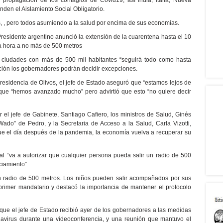
 propagación de los contagios de Covid19, así India, Italia, Nueva
nden el Aislamiento Social Obligatorio.
 , pero todos asumiendo a la salud por encima de sus economías.
Presidente argentino anunció la extensión de la cuarentena hasta el 10
na hora a no más de 500 metros
as ciudades con más de 500 mil habitantes “seguirá todo como hasta
ión los gobernadores podrán decidir excepciones.
residencia de Olivos, el jefe de Estado aseguró que “estamos lejos de
 que “hemos avanzado mucho” pero advirtió que esto “no quiere decir
el jefe de Gabinete, Santiago Cafiero, los ministros de Salud, Ginés
Wado” de Pedro, y la Secretaria de Acceso a la Salud, Carla Vizotti,
e el día después de la pandemia, la economía vuelva a recuperar su
 “va a autorizar que cualquier persona pueda salir un radio de 500
ciamiento”.
un radio de 500 metros. Los niños pueden salir acompañados por sus
l primer mandatario y destacó la importancia de mantener el protocolo
 que el jefe de Estado recibió ayer de los gobernadores a las medidas
navirus durante una videoconferencia, y una reunión que mantuvo el