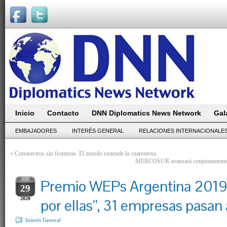
Inicio
Contacto
DNN Diplomatics News Network
Gal
EMBAJADORES
INTERÉS GENERAL
RELACIONES INTERNACIONALE
«
Coronavirus sin fronteras. El mundo extiende la cuarentena
MERCOSUR avanzará conjuntamente en
ABR
Premio WEPs Argentina 2019
29
2020
por ellas”, 31 empresas pasan a
Interés General