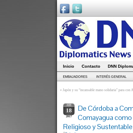
Inicio
Contacto
DNN Diploma
EMBAJADORES
INTERÉS GENERAL
«
Japón y su “incansable mano solidaria” para con 
ABR
De Córdoba a Com
18
Comayagua como s
2017
Religioso y Sustentable