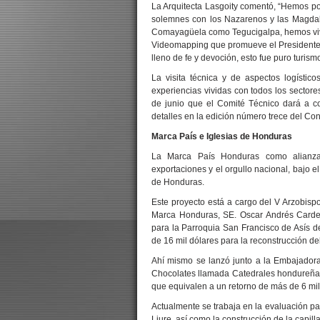
La Arquitecta Lasgoity comentó, “Hemos po
solemnes con los Nazarenos y las Magdal
Comayagüela como Tegucigalpa, hemos vivido 
Videomapping que promueve el Presidente d
lleno de fe y devoción, esto fue puro turism
La visita técnica y de aspectos logístic
experiencias vividas con todos los sectore
de junio que el Comité Técnico dará a c
detalles en la edición número trece del Co
Marca País e Iglesias de Honduras
La Marca País Honduras como alianza P
exportaciones y el orgullo nacional, bajo e
de Honduras.
Este proyecto está a cargo del V Arzobisp
Marca Honduras, SE. Oscar Andrés Carden
para la Parroquia San Francisco de Asís d
de 16 mil dólares para la reconstrucción de
Ahí mismo se lanzó junto a la Embajadora
Chocolates llamada Catedrales hondureñas
que equivalen a un retorno de más de 6 mil
Actualmente se trabaja en la evaluación par
Liure, así como la construcción de la capil