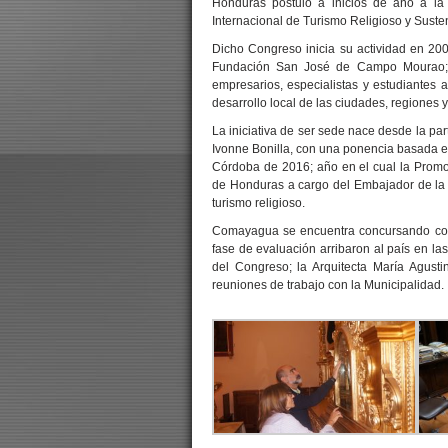
Honduras postuló a inicios de año a l
Internacional de Turismo Religioso y Suste
Dicho Congreso inicia su actividad en 2006
Fundación San José de Campo Mourao; co
empresarios, especialistas y estudiantes a
desarrollo local de las ciudades, regiones y
La iniciativa de ser sede nace desde la pa
Ivonne Bonilla, con una ponencia basada 
Córdoba de 2016; año en el cual la Promot
de Honduras a cargo del Embajador de la
turismo religioso.
Comayagua se encuentra concursando cont
fase de evaluación arribaron al país en l
del Congreso; la Arquitecta María Agusti
reuniones de trabajo con la Municipalidad.