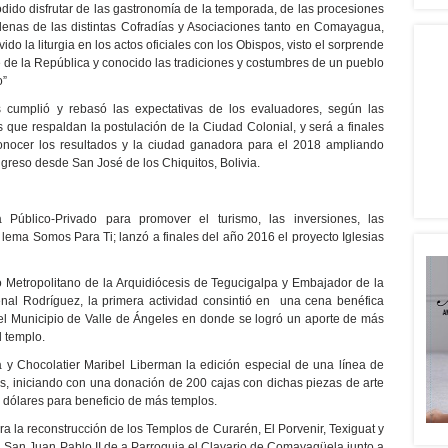
dido disfrutar de las gastronomía de la temporada, de las procesiones
enas de las distintas Cofradías y Asociaciones tanto en Comayagua,
la liturgia en los actos oficiales con los Obispos, visto el sorprende
e la República y conocido las tradiciones y costumbres de un pueblo
o”
os cumplió y rebasó las expectativas de los evaluadores, según las
s que respaldan la postulación de la Ciudad Colonial, y será a finales
onocer los resultados y la ciudad ganadora para el 2018 ampliando
ngreso desde San José de los Chiquitos, Bolivia.
úblico-Privado para promover el turismo, las inversiones, las
l lema Somos Para Ti; lanzó a finales del año 2016 el proyecto Iglesias
o Metropolitano de la Arquidiócesis de Tegucigalpa y Embajador de la
al Rodríguez, la primera actividad consintió en una cena benéfica
el Municipio de Valle de Ángeles en donde se logró un aporte de más
l templo.
 y Chocolatier Maribel Liberman la edición especial de una línea de
, iniciando con una donación de 200 cajas con dichas piezas de arte
 dólares para beneficio de más templos.
a la reconstrucción de los Templos de Curarén, El Porvenir, Texiguat y
la San Juan Pablo II de a Parroquia el Clavario de Comayagüela junto a