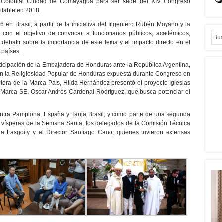
a Colonial Ciudad de Comayagua para ser sede del XIV Congreso
ntable en 2018.
 en Brasil, a partir de la iniciativa del Ingeniero Rubén Moyano y la
n el objetivo de convocar a funcionarios públicos, académicos,
 debatir sobre la importancia de este tema y el impacto directo en el
 países.
rticipación de la Embajadora de Honduras ante la República Argentina,
en la Religiosidad Popular de Honduras expuesta durante Congreso en
ora de la Marca País, Hilda Hernández presentó el proyecto Iglesias
 Marca SE. Oscar Andrés Cardenal Rodríguez, que busca potenciar el
ra Pamplona, España y Tarija Brasil; y como parte de una segunda
as vísperas de la Semana Santa, los delegados de la Comisión Técnica
na Lasgoity y el Director Santiago Cano, quienes tuvieron extensas