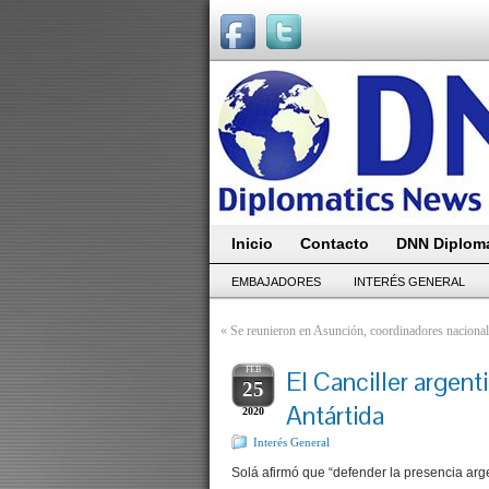
Inicio
Contacto
DNN Diploma
EMBAJADORES
INTERÉS GENERAL
«
Se reunieron en Asunción, coordinadores nacio
FEB
El Canciller argenti
25
Antártida
2020
Interés General
Solá afirmó que “defender la presencia arge