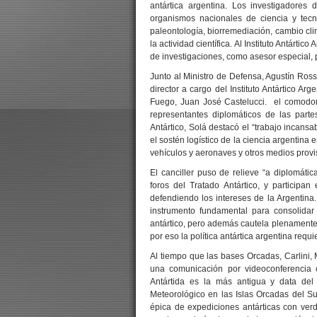
antártica argentina. Los investigadores 
organismos nacionales de ciencia y tecn
paleontología, biorremediación, cambio clim
la actividad científica. Al Instituto Antárt
de investigaciones, como asesor especial, p
Junto al Ministro de Defensa, Agustín Rossi;
director a cargo del Instituto Antártico Ar
Fuego, Juan José Castelucci. el comodor
representantes diplomáticos de las parte
Antártico, Solá destacó el “trabajo incan
el sostén logístico de la ciencia argentina 
vehículos y aeronaves y otros medios provisto
El canciller puso de relieve “a diplomáti
foros del Tratado Antártico, y participan
defendiendo los intereses de la Argentina
instrumento fundamental para consolidar
antártico, pero además cautela plenamente n
por eso la política antártica argentina requ
Al tiempo que las bases Orcadas, Carlini
una comunicación por videoconferencia c
Antártida es la más antigua y data del
Meteorológico en las Islas Orcadas del Su
épica de expediciones antárticas con verd