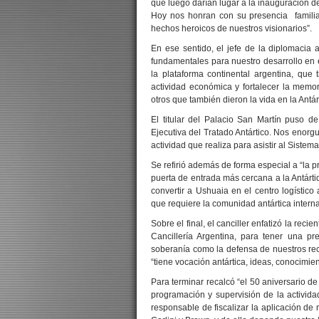
que luego darían lugar a la inauguración de 
Hoy nos honran con su presencia famili
hechos heroicos de nuestros visionarios”.
En ese sentido, el jefe de la diplomacia
fundamentales para nuestro desarrollo en e
la plataforma continental argentina, que
actividad económica y fortalecer la memo
otros que también dieron la vida en la Antár
El titular del Palacio San Martín puso 
Ejecutiva del Tratado Antártico. Nos enorgu
actividad que realiza para asistir al Sistem
Se refirió además de forma especial a “la p
puerta de entrada más cercana a la Antárti
convertir a Ushuaia en el centro logístico 
que requiere la comunidad antártica interna
Sobre el final, el canciller enfatizó la reci
Cancillería Argentina, para tener una pre
soberanía como la defensa de nuestros rec
“tiene vocación antártica, ideas, conocimie
Para terminar recalcó “el 50 aniversario de
programación y supervisión de la actividad
responsable de fiscalizar la aplicación de