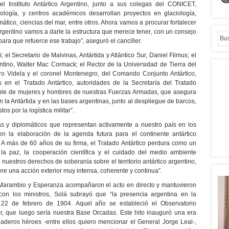
del Instituto Antártico Argentino, junto a sus colegas del CONICET,
ología, y centros académicos desarrollan proyectos en glaciología,
ático, ciencias del mar, entre otros. Ahora vamos a procurar fortalecer
ico Argentino vamos a darle la estructura que merece tener, con un consejo
ara que refuerce ese trabajo”, aseguró el canciller.
 el Secretario de Malvinas, Antártida y Atlántico Sur, Daniel Filmus; el
gentino, Walter Mac Cormack; el Rector de la Universidad de Tierra del
o Videla y el coronel Montenegro, del Comando Conjunto Antártico,
s en el Tratado Antártico, autoridades de la Secretaría del Tratado
sable de mujeres y hombres de nuestras Fuerzas Armadas, que asegura
en la Antártida y en las bases argentinas, junto al despliegue de barcos,
s por la logística militar”.
cas y diplomáticos que representan activamente a nuestro país en los
 en la elaboración de la agenda futura para el continente antártico
. A más de 60 años de su firma, el Tratado Antártico perdura como un
 la paz, la cooperación científica y el cuidado del medio ambiente
uestros derechos de soberanía sobre el territorio antártico argentino,
iere una acción exterior muy intensa, coherente y continua”.
, Marambio y Esperanza acompañaron el acto en directo y mantuvieron
on los ministros, Solá subrayó que “la presencia argentina en la
 22 de febrero de 1904. Aquel año se estableció el Observatorio
r, que luego sería nuestra Base Orcadas. Este hito inauguró una era
aderos héroes -entre ellos quiero mencionar el General Jorge Leal-,