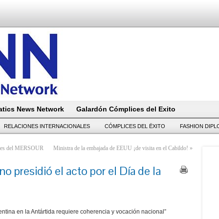
tics News Network
Galardón Cómplices del Exito
RELACIONES INTERNACIONALES
CÓMPLICES DEL ËXITO
FASHION DIP
nales del MERSOUR
Ministra de la embajada de EEUU ¡de visita en el Cabildo!
»
no presidió el acto por el Día de la
ntina en la Antártida requiere coherencia y vocación nacional”