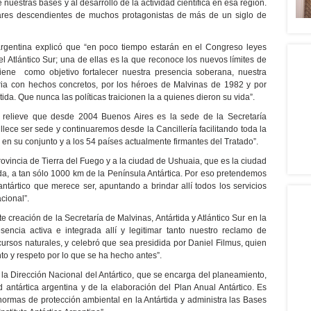
nuestras bases y al desarrollo de la actividad científica en esa región.
ares descendientes de muchos protagonistas de más de un siglo de
 argentina explicó que “en poco tiempo estarán en el Congreso leyes
l Atlántico Sur; una de ellas es la que reconoce los nuevos límites de
 tiene como objetivo fortalecer nuestra presencia soberana, nuestra
ria con hechos concretos, por los héroes de Malvinas de 1982 y por
tida. Que nunca las políticas traicionen la a quienes dieron su vida”.
de relieve que desde 2004 Buenos Aires es la sede de la Secretaría
llece ser sede y continuaremos desde la Cancillería facilitando toda la
a en su conjunto y a los 54 países actualmente firmantes del Tratado”.
rovincia de Tierra del Fuego y a la ciudad de Ushuaia, que es la ciudad
da, a tan sólo 1000 km de la Península Antártica. Por eso pretendemos
antártico que merece ser, apuntando a brindar allí todos los servicios
cional”.
ente creación de la Secretaría de Malvinas, Antártida y Atlántico Sur en la
sencia activa e integrada allí y legitimar tanto nuestro reclamo de
ursos naturales, y celebró que sea presidida por Daniel Filmus, quien
nto y respeto por lo que se ha hecho antes”.
 la Dirección Nacional del Antártico, que se encarga del planeamiento,
 antártica argentina y de la elaboración del Plan Anual Antártico. Es
 normas de protección ambiental en la Antártida y administra las Bases