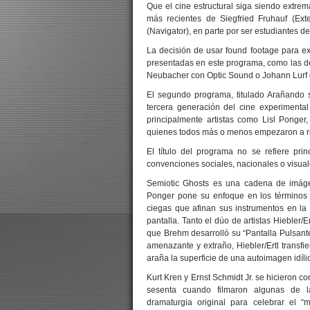
Que el cine estructural siga siendo extre
más recientes de Siegfried Fruhauf (Ext
(Navigator), en parte por ser estudiantes d
La decisión de usar found footage para ex
presentadas en este programa, como las de 
Neubacher con Optic Sound o Johann Lurf 
El segundo programa, titulado Arañando s
tercera generación del cine experimental
principalmente artistas como Lisl Ponge
quienes todos más o menos empezaron a rea
El título del programa no se refiere prin
convenciones sociales, nacionales o visual
Semiotic Ghosts es una cadena de imáge
Ponger pone su enfoque en los términos 
ciegas que afinan sus instrumentos en la
pantalla. Tanto el dúo de artistas Hiebler
que Brehm desarrolló su “Pantalla Pulsante”
amenazante y extraño, Hiebler/Ertl transf
araña la superficie de una autoimagen idíli
Kurt Kren y Ernst Schmidt Jr. se hicieron c
sesenta cuando filmaron algunas de la
dramaturgia original para celebrar el “