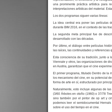
una prominente práctica artística para r
interpretaciones artísticas del material. Es
Los dos programas siguen varias líneas:
La idea central era poner las películas
durante BIM 2016, en el contexto de las tra
La segunda meta principal fue de descri
desarrollado con las décadas.
Por último, el diálogo entre películas hist
las raíces, las continuidades y referencias 
Esta consciencia de su tradición, junto a 
Viennale y otros, las organizaciones de dis
en Austria, garantizan que el cine experimen
El primer programa, titulado Dentro de la 
los mecanismo del cine, en su potencial de
forma de arte en sí, estructurado por princi
Naturalmente, esto incluye algunas de las
(3/60 Árboles en otoño (1960) o 37/78 Tre
sino también por el pintor de op art y ci
podemos leer el semidocumental Hernals 
sobre el uso del tiempo en el cine.