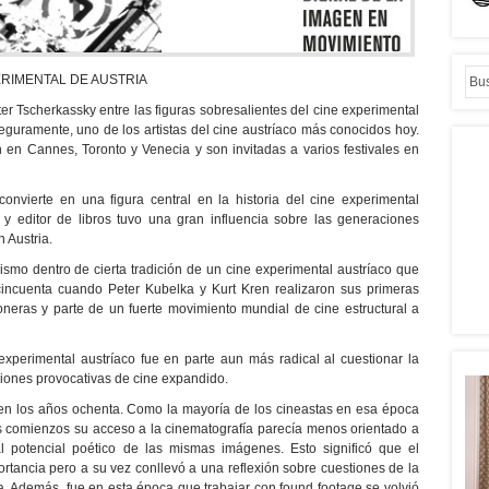
RIMENTAL DE AUSTRIA
r Tscherkassky entre las figuras sobresalientes del cine experimental
eguramente, uno de los artistas del cine austríaco más conocidos hoy.
 en Cannes, Toronto y Venecia y son invitadas a varios festivales en
onvierte en una figura central en la historia del cine experimental
r y editor de libros tuvo una gran influencia sobre las generaciones
n Austria.
ismo dentro de cierta tradición de un cine experimental austríaco que
cincuenta cuando Peter Kubelka y Kurt Kren realizaron sus primeras
ioneras y parte de un fuerte movimiento mundial de cine estructural a
perimental austríaco fue en parte aun más radical al cuestionar la
cciones provocativas de cine expandido.
 en los años ochenta. Como la mayoría de los cineastas en esa época
los comienzos su acceso a la cinematografía parecía menos orientado a
l potencial poético de las mismas imágenes. Esto significó que el
rtancia pero a su vez conllevó a una reflexión sobre cuestiones de la
ía. Además, fue en esta época que trabajar con found footage se volvió