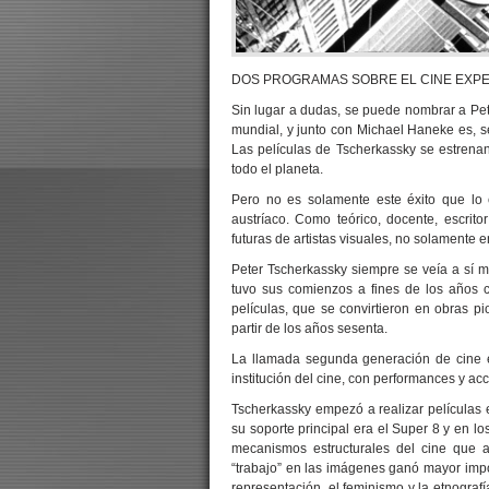
DOS PROGRAMAS SOBRE EL CINE EXPE
Sin lugar a dudas, se puede nombrar a Pete
mundial, y junto con Michael Haneke es, s
Las películas de Tscherkassky se estrenan
todo el planeta.
Pero no es solamente este éxito que lo c
austríaco. Como teórico, docente, escrito
futuras de artistas visuales, no solamente e
Peter Tscherkassky siempre se veía a sí m
tuvo sus comienzos a fines de los años 
películas, que se convirtieron en obras p
partir de los años sesenta.
La llamada segunda generación de cine ex
institución del cine, con performances y a
Tscherkassky empezó a realizar películas
su soporte principal era el Super 8 y en 
mecanismos estructurales del cine que a
“trabajo” en las imágenes ganó mayor impo
representación, el feminismo y la etnograf