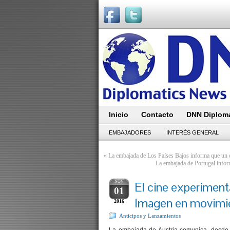
Inicio
Contacto
DNN Diploma
EMBAJADORES
INTERÉS GENERAL
«
La embajada de Los Países Bajos informa que un di
La embajada de Portugal infor
NOV
El cine experimenta
01
Imagen en movimi
2016
Anticipos y Lanzamientos