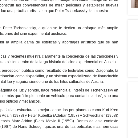
econstruir las conveniencias de mirar películas y establecer nuevas
ta fue una práctica artística en que Peter Tscherkassky fue maestro.
 de Peter Tscherkassky, a quien se le dedica un enfoque más amplio
diciones del cine experimental austríaco.
bir la amplia gama de estéticas y abordajes artísticos que se han
óricas y recientes muestra claramente la conciencia de las tradiciones y
que existen dentro de la larga historia del cine experimental en Austria.
la percepción pública como resultado de festivales como Diagonale, la
tribución como sixpackfilm, y un sistema especializado de financiación
tal fue y seguirá siendo uno de los hitos culturales de Austria.
máquina de luz y sonido, hace referencia al interés de Tscherkassky en
 ser más que “simplemente un vehículo para contar historias”, sino una
pios ópticos y mecánicos.
 películas estructurales mejor conocidas por pioneros como Kurt Kren
e Again (1978) y Peter Kubelka (Adebar (1957) y Schwechater (1958))
neasta Marc Adrian (Black Movie II (1959)). Dentro de este contexto
(1967) de Hans Scheugl, quizás una de las películas más hermosas