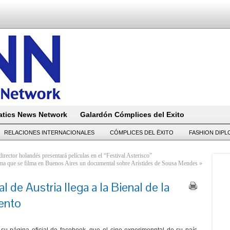
tics News Network
Galardón Cómplices del Exito
RELACIONES INTERNACIONALES
CÓMPLICES DEL ËXITO
FASHION DIP
rector holandés presentará películas en el “Festival Asterisco”
ma que se filma en Buenos Aires un documental sobre Arístides de Sousa Mendes
»
l de Austria llega a la Bienal de la
ento