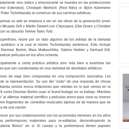
madamente vivo, lúdico y emocionante se muestra en las producciones
erior Extended), Christoph Weihrich (Red Nitro) or Björn Kämmerer
e Peter Tscherkassky al comienzo de sus carreras artísticas.
presar su arte se empieza a ver en las obras de la generación joven
Micaela Grill y Martin Siewert con Cityscapes, Elke Groen y Christian
con su absurdo Twelve Tales Told.
uperficies, reúne por un lado algunos de los artistas de la llamada
 austríaco a la cual el mismo Tscherkassky pertenece. Esto incluye
r, Diezmar Brehm, Mara Mattuschhka, Sabine Hiebler y Gerhard Ertl,
lizar películas en los años ochenta.
cipalmente a cierta práctica artística sino más bien a examinar las
es que son cuestionadas en una variedad de abordajes artísticos.
nes de viaje bien compuestas en una composición asociativa. Lisl
de la representación. Su uso del “ruido” de una orquesta de chicas
 banda sonora evoca irritaciones que rebotan en lo que vemos en la
/Ertl como Diezmar Brehm usan el found footage en su trabajo. Mientras
 al alternar material científico y películas porno para crear su inverso
ieren fragmentos de comedias musicales alpinas de tal manera que se
ca de una nación.
onocer por sus colaboraciones con los accionistas vieneses en los años
s performances materiales para re-editarlas, deconstruyendo la
material fílmico” en sí. El cuerpo y la performance tienen papeles