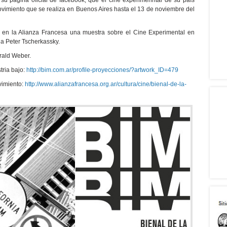
u página oficial de facebook, que el cine experimenntal de su país
ovimiento que se realiza en Buenos Aires hasta el 13 de noviembre del
á en la Alianza Francesa una muestra sobre el Cine Experimental en
ia Peter Tscherkassky.
rald Weber.
tria bajo:
http://bim.com.ar/profile-proyecciones/?artwork_ID=479
vimiento:
http://www.alianzafrancesa.org.ar/cultura/cine/bienal-de-la-