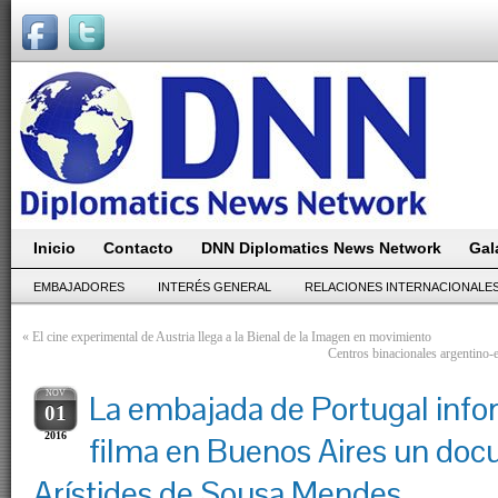
Inicio
Contacto
DNN Diplomatics News Network
Gal
EMBAJADORES
INTERÉS GENERAL
RELACIONES INTERNACIONALE
«
El cine experimental de Austria llega a la Bienal de la Imagen en movimiento
Centros binacionales argentino-e
NOV
La embajada de Portugal info
01
2016
filma en Buenos Aires un doc
Arístides de Sousa Mendes