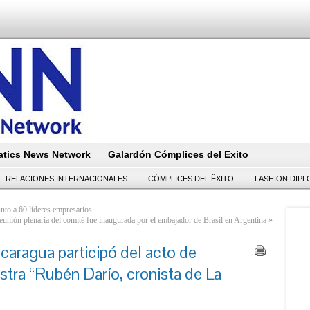
tics News Network
Galardón Cómplices del Exito
RELACIONES INTERNACIONALES
CÓMPLICES DEL ËXITO
FASHION DIP
unto a 60 líderes empresarios
reunión plenaria del comité fue inaugurada por el embajador de Brasil en Argentina
»
caragua participó del acto de
stra “Rubén Darío, cronista de La