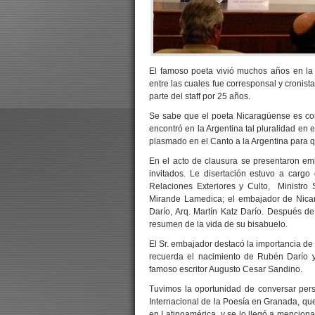
El famoso poeta vivió muchos años en la
entre las cuales fue corresponsal y cronis
parte del staff por 25 años.
Se sabe que el poeta Nicaragüense es con
encontró en la Argentina tal pluralidad en 
plasmado en el Canto a la Argentina para 
En el acto de clausura se presentaron em
invitados. Le disertación estuvo a cargo
Relaciones Exteriores y Culto, Ministro 
Mirande Lamedica; el embajador de Nicar
Darío, Arq. Martín Katz Darío. Después de
resumen de la vida de su bisabuelo.
El Sr. embajador destacó la importancia d
recuerda el nacimiento de Rubén Darío 
famoso escritor Augusto Cesar Sandino.
Tuvimos la oportunidad de conversar pers
Internacional de la Poesía en Granada, que
en Latinoamérica, y se lo llegó a menciona