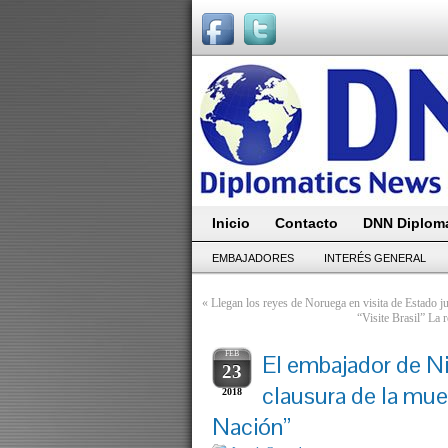
Inicio
Contacto
DNN Diploma
EMBAJADORES
INTERÉS GENERAL
«
Llegan los reyes de Noruega en visita de Estado j
“Visite Brasil” La 
FEB
El embajador de Ni
23
clausura de la mue
2018
Nación”