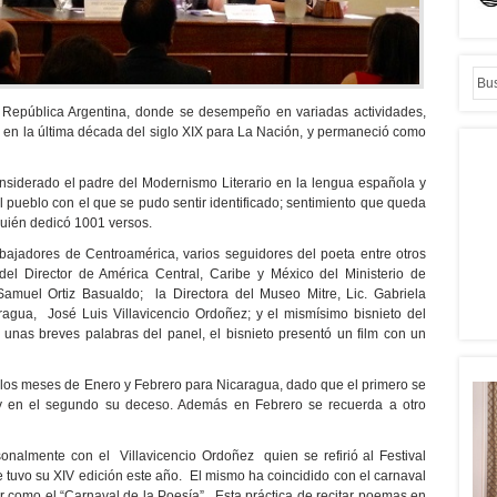
 República Argentina, donde se desempeño en variadas actividades,
ta en la última década del siglo XIX para La Nación, y permaneció como
siderado el padre del Modernismo Literario en la lengua española y
el pueblo con el que se pudo sentir identificado; sentimiento que queda
quién dedicó 1001 versos.
bajadores de Centroamérica, varios seguidores del poeta entre otros
 del Director de América Central, Caribe y México del Ministerio de
Samuel Ortiz Basualdo; la Directora del Museo Mitre, Lic. Gabriela
agua, José Luis Villavicencio Ordoñez; y el mismísimo bisnieto del
 unas breves palabras del panel, el bisnieto presentó un film con un
e los meses de Enero y Febrero para Nicaragua, dado que el primero se
y en el segundo su deceso. Además en Febrero se recuerda a otro
onalmente con el Villavicencio Ordoñez quien se refirió al Festival
 tuvo su XIV edición este año. El mismo ha coincidido con el carnaval
r como el “Carnaval de la Poesía”. Esta práctica de recitar poemas en