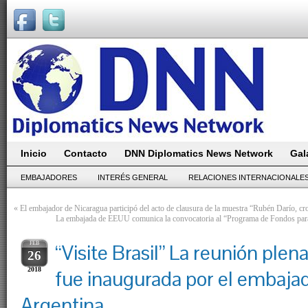
Inicio
Contacto
DNN Diplomatics News Network
Gal
EMBAJADORES
INTERÉS GENERAL
RELACIONES INTERNACIONALE
«
El embajador de Nicaragua participó del acto de clausura de la muestra “Rubén Darío, cr
La embajada de EEUU comunica la convocatoria al “Programa de Fondos para
FEB
“Visite Brasil” La reunión plen
26
2018
fue inaugurada por el embajad
Argentina