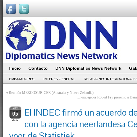
Inicio
Contacto
DNN Diplomatics News Network
Gal
EMBAJADORES
INTERÉS GENERAL
RELACIONES INTERNACIONALE
«
Reunión MERCOSUR-CER (Australia y Nueva Zelandia)
El embajador Robert Fry presentó a Dany 
MAY
El INDEC firmó un acuerdo d
05
2017
con la agencia neerlandesa C
voor de Statistiek