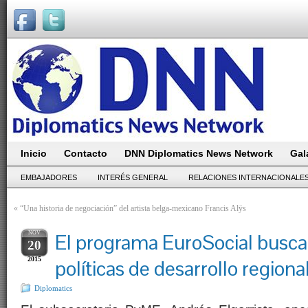
Inicio
Contacto
DNN Diplomatics News Network
Gal
EMBAJADORES
INTERÉS GENERAL
RELACIONES INTERNACIONALE
«
“Una historia de negociación” del artista belga-mexicano Francis Alÿs
NOV
El programa EuroSocial busca
20
2015
políticas de desarrollo regiona
Diplomatics