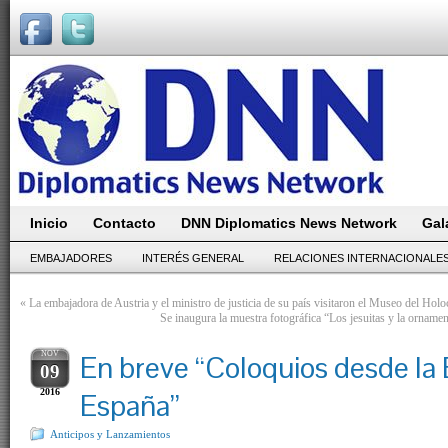
Inicio
Contacto
DNN Diplomatics News Network
Gal
EMBAJADORES
INTERÉS GENERAL
RELACIONES INTERNACIONALE
«
La embajadora de Austria y el ministro de justicia de su país visitaron el Museo del Holo
Se inaugura la muestra fotográfica “Los jesuitas y la ornamen
NOV
En breve “Coloquios desde la
09
2016
España”
Anticipos y Lanzamientos