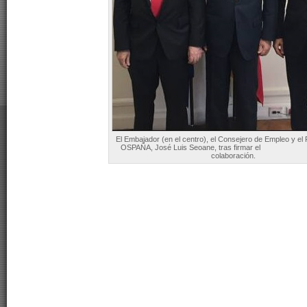
El Embajador (en el centro), el Consejero de Empleo y el 
OSPAÑA, José Luis Seoane, tras firmar el a
colaboración.