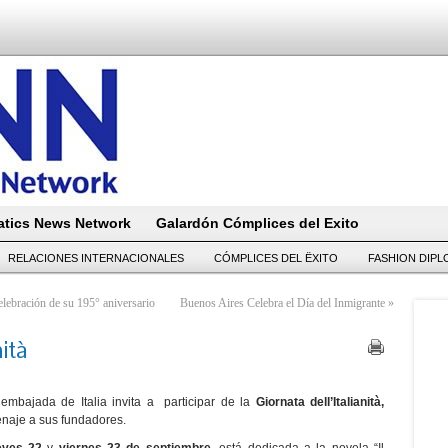
tics News Network
Galardón Cómplices del Exito
RELACIONES INTERNACIONALES
CÓMPLICES DEL ËXITO
FASHION DIP
lebración de su 195° aniversario
Buenos Aires Celebra el Día del Inmigrante
»
nità
a embajada de Italia invita a participar de la
Giornata dell’Italianità
,
enaje a sus fundadores.