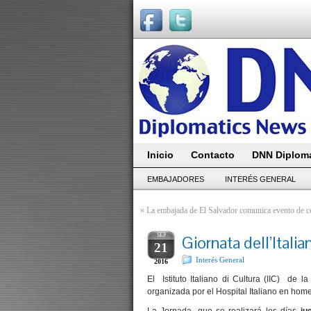
Inicio
Contacto
DNN Diploma
EMBAJADORES
INTERÉS GENERAL
«
La embajada de El Salvador comunica evento de ce
SEP
Giornata dell’Italia
21
Interés General
2016
El Istituto Italiano di Cultura (IIC) de l
organizada por el Hospital Italiano en hom