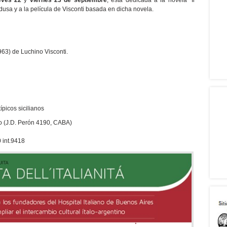
eves 22
y
viernes 23 de septiembre
, está dedicada a la novela “Il
sa y a la película de Visconti basada en dicha novela.
963) de Luchino Visconti.
picos sicilianos
no (J.D. Perón 4190, CABA)
 int.9418