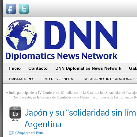
Inicio
Contacto
DNN Diplomatics News Network
Gal
EMBAJADORES
INTERÉS GENERAL
RELACIONES INTERNACIONALE
«
India participa de la IV Conferencia Mundial sobre la Erradicación Sostenida del Trabajo 
Se presentó, en la Cámara de Diputados de la Nación, la Orquesta de Instrumentos Re
NOV
Japón y su “solidaridad sin lím
15
2017
Argentina
Cómplices del Ëxito