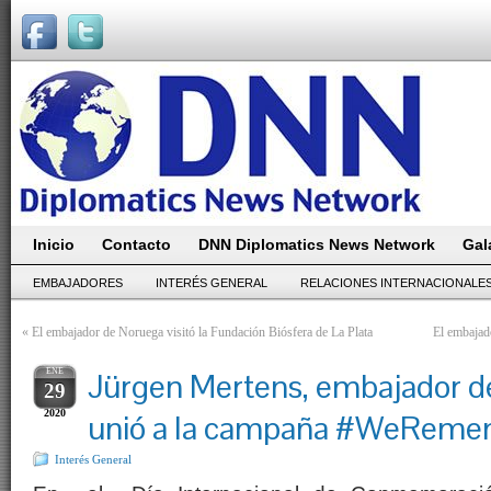
Inicio
Contacto
DNN Diplomatics News Network
Gal
EMBAJADORES
INTERÉS GENERAL
RELACIONES INTERNACIONALE
«
El embajador de Noruega visitó la Fundación Biósfera de La Plata
El embajado
ENE
Jürgen Mertens, embajador d
29
2020
unió a la campaña #WeRem
Interés General