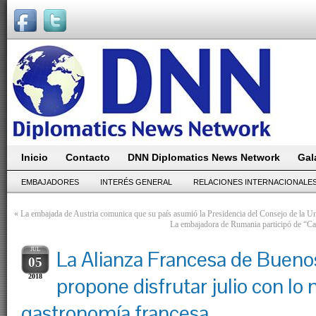
Inicio
Contacto
DNN Diplomatics News Network
Gal
EMBAJADORES
INTERÉS GENERAL
RELACIONES INTERNACIONALE
«
La embajada de Austria comunica que su país asumió la Presidencia del Consejo de la U
La embajadora de Rumania participó de “Ca
JUL
La Alianza Francesa de Bueno
05
2018
propone disfrutar julio con lo 
gastronomía francesa