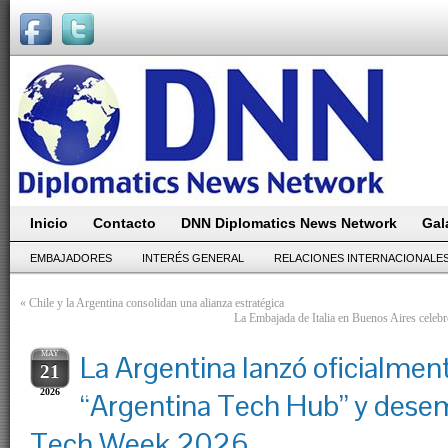
Inicio
Contacto
DNN Diplomatics News Network
Gal
EMBAJADORES
INTERÉS GENERAL
RELACIONES INTERNACIONALE
«
Chile y la Argentina consolidan una alianza estratégica
La Embajada de Italia en Buenos Aires celebró
MAY
La Argentina lanzó oficialment
21
2026
“Argentina Tech Hub” y dese
Tech Week 2026