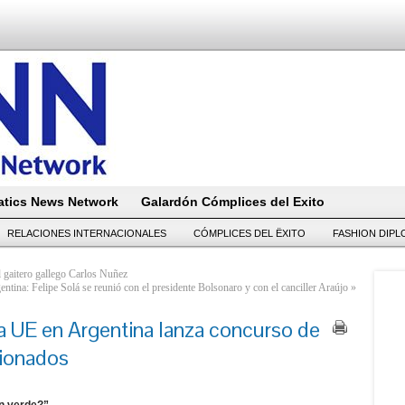
tics News Network
Galardón Cómplices del Exito
RELACIONES INTERNACIONALES
CÓMPLICES DEL ËXITO
FASHION DIP
l gaitero gallego Carlos Nuñez
entina: Felipe Solá se reunió con el presidente Bolsonaro y con el canciller Araújo
»
a UE en Argentina lanza concurso de
cionados