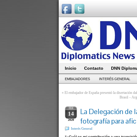
Inicio
Contacto
DNN Diploma
EMBAJADORES
INTERÉS GENERAL
«
El embajador de España presentó la disertación da
Brasil – Arg
FEB
La Delegación de l
14
fotografía para afi
2020
Interés General