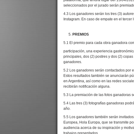
plataforma, que tendrá lugar del 13/04/2020
seleccionados por el jurado serán premiad
4.3 Los ganadores serán los tres (3) autores
Instagram. En caso de empate en el tercer lu
PREMIOS
5.1 El premio para cada obra ganadora cons
participación, una experiencia gastronómica
principales, dos (2) postres y dos (2) copa
ganadores.
5.2 Los ganadores serán contactados por e-m
Estos resultados también se anunciarán pú
en Argentina, así como en las redes sociale
recibirán notificación alguna.
5.3 La premiación de las fotos ganadoras s
5.4 Las tres (3) fotografías ganadoras podrá
año.
5.5 Los ganadores también serán invitados a
Europea, Hola Europa, que se transmite po
audiencia acerca de su inspiración y motiva
trabajos presentados.