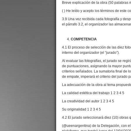
Breve explicación de la obra (50 palabras 
( ) He leído y acepto los términos de este c
3.9 Una vez recibida cada fotografía y des
el párrafo 3.2, el organizador las almacenará
COMPETENCIA
4.1 El proceso de selección de las diez foto
interno del organizador (el “jurado”).
Al evaluar las fotografías, el jurado se regi
de puntuaciones, asignando la mayor puntu
criterios señalados. La sumatoria final de l
de empate, imperará el criterio del jurado p
La adecuación de la obra al tema propuesto
La calidad estética del trabajo 1 2 3 4 5
La creatividad del autor 1 2 3 4 5
Su originalidad 1 2 3 4 5
4.2 El jurado seleccionará diez (10) obras
(@ueenargentina) de la Delegación, con el f