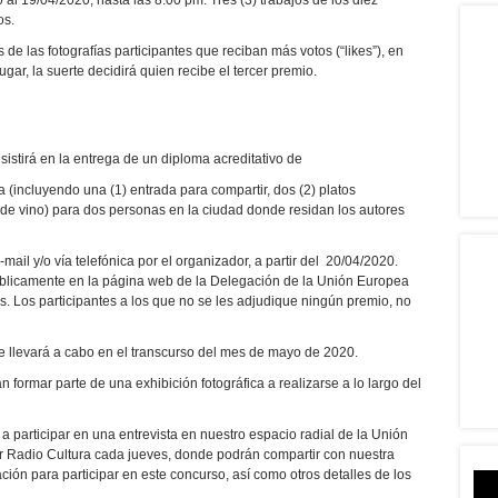
 al 19/04/2020, hasta las 8:00 pm. Tres (3) trabajos de los diez
os.
 de las fotografías participantes que reciban más votos (“likes”), en
gar, la suerte decidirá quien recibe el tercer premio.
istirá en la entrega de un diploma acreditativo de
 (incluyendo una (1) entrada para compartir, dos (2) platos
s de vino) para dos personas en la ciudad donde residan los autores
ail y/o vía telefónica por el organizador, a partir del 20/04/2020.
blicamente en la página web de la Delegación de la Unión Europea
s. Los participantes a los que no se les adjudique ningún premio, no
e llevará a cabo en el transcurso del mes de mayo de 2020.
n formar parte de una exhibición fotográfica a realizarse a lo largo del
 participar en una entrevista en nuestro espacio radial de la Unión
r Radio Cultura cada jueves, donde podrán compartir con nuestra
ción para participar en este concurso, así como otros detalles de los