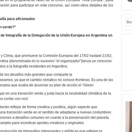
vista en el programa de radio de la Unión Europea “Hola Europa”, para
ación para participar en este concurso, así como otros detalles de los
afía para aficionados
ón verde?”
de fotografía de la Delegación de la Unión Europea en Argentina en
 y Clima, que promueve la Comisión Europea del 17/02 hastael 21/02,
ntina (denominada en lo sucesivo “el organizador”)lanza un concurso
dos a la fotografía residentes en Argentina.
 de los desafíos más grandes que comparte la
amos, ya que el cambio climático no conoce fronteras. Es una de las
uropea que acaba de anunciar su plan de acción el “
Green
ar en una transición verde y justa hacía la neutralidad climática de la
os contar con vos!
erán reflejar de forma creativa y positiva, algún aspecto que
a una transición verde en el sentido de adaptarse a nuevas costumbres
uciones a desafíos comunes en cuanto a la preservación del planeta.
mplio para incentivar aportes creativos y originales.
producción de fotografías interesantes y artísticas que reflejen la