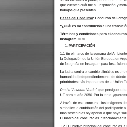
serán invitados a participar en una entre
que cuenten cuál fue su inspiración y motiv
trabajos que presenten.
Bases del Concurso
:
Concurso de Fotogr
“¿Cuál es mi contribución a una transici
Términos y condiciones para el concurso 
Instagram 2020
PARTICIPACIÓN
1.1 En el marco de la semana del Ambiente
la Delegación de la Unión Europea en Arge
de fotografía en Instagram para los aficiona
La lucha contra el cambio climático es uno
humanidad,independientemente de dónde se
prioridades más importantes de la Unión E
Deal o “Acuerdo Verde”,
que persigue trabaj
UE para el año 2050. Por lo tanto, ¡querem
A través de este concurso, las imágenes deb
simbolice la contribución del participante 
más sostenibles o/y aportar a que haya sol
El marco del concurso es intencionalmente a
1.2 El Objetivo principal del concurso es la 