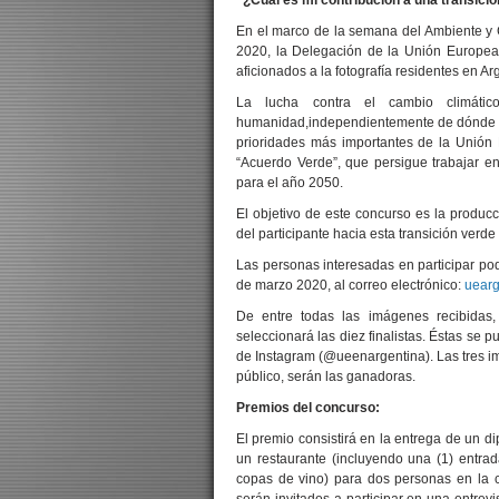
“¿Cuál es mi contribución a una transici
En el marco de la semana del Ambiente y 
2020, la Delegación de la Unión Europea 
aficionados a la fotografía residentes en Ar
La lucha contra el cambio climát
humanidad,independientemente de dónde se
prioridades más importantes de la Unión
“Acuerdo Verde”, que persigue trabajar en
para el año 2050.
El objetivo de este concurso es la producci
del participante hacia esta transición verd
Las personas interesadas en participar pod
de marzo 2020, al correo electrónico:
uearg
De entre todas las imágenes recibidas
seleccionará las diez finalistas. Éstas se p
de Instagram (@ueenargentina). Las tres i
público, serán las ganadoras.
Premios del concurso:
El premio consistirá en la entrega de un d
un restaurante (incluyendo una (1) entrada
copas de vino) para dos personas en la 