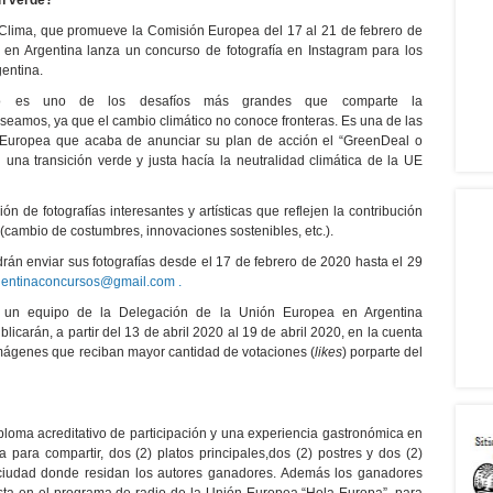
ón verde?”
Clima, que promueve la Comisión Europea del 17 al 21 de febrero de
en Argentina lanza un concurso de fotografía en Instagram para los
gentina.
ico es uno de los desafíos más grandes que comparte la
amos, ya que el cambio climático no conoce fronteras. Es una de las
 Europea que acaba de anunciar su plan de acción el “GreenDeal o
 una transición verde y justa hacía la neutralidad climática de la UE
ón de fotografías interesantes y artísticas que reflejen la contribución
e (cambio de costumbres, innovaciones sostenibles, etc.).
rán enviar sus fotografías desde el 17 de febrero de 2020 hasta el 29
entinaconcursos@gmail.com .
, un equipo de la Delegación de la Unión Europea en Argentina
ublicarán, a partir del 13 de abril 2020 al 19 de abril 2020, en la cuenta
mágenes que reciban mayor cantidad de votaciones (
likes
) porparte del
iploma acreditativo de participación y una experiencia gastronómica en
 para compartir, dos (2) platos principales,dos (2) postres y dos (2)
ciudad donde residan los autores ganadores. Además los ganadores