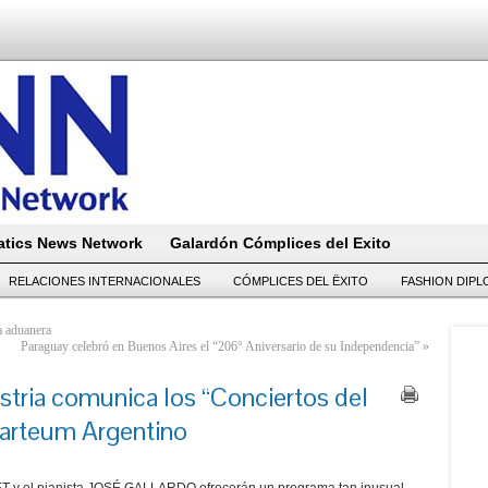
tics News Network
Galardón Cómplices del Exito
RELACIONES INTERNACIONALES
CÓMPLICES DEL ËXITO
FASHION DIP
a aduanera
Paraguay celebró en Buenos Aires el “206° Aniversario de su Independencia”
»
tria comunica los “Conciertos del
arteum Argentino