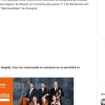
el pianista JOSÉ GALLARDO ofrecerán un programa tan inusual
uta mágica” de Mozart, el Concierto para piano nº 3 de Beethoven (en
y “Märchenbilder” de Korngold.
de llegada. Una vez comenzado el concierto no se permitirá el