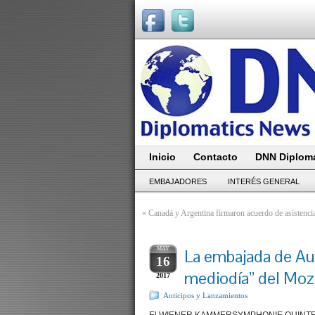
Inicio
Contacto
DNN Diploma
EMBAJADORES
INTERÉS GENERAL
«
Canadá y Argentina firmaron acuerdo de asistenci
MAY
La embajada de Aus
16
mediodía” del Moz
2017
Anticipos y Lanzamientos