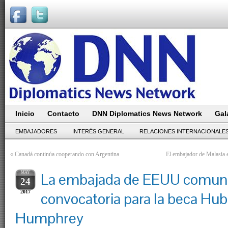
Inicio
Contacto
DNN Diplomatics News Network
Gal
EMBAJADORES
INTERÉS GENERAL
RELACIONES INTERNACIONALE
«
Canadá continúa cooperando con Argentina
El embajador de Malasia e
MAY
La embajada de EEUU comuni
24
2017
convocatoria para la beca Hub
Humphrey