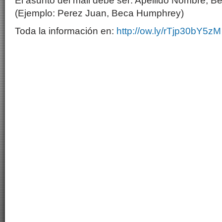
El asunto del mail debe ser: Apellido Nombre, 
(Ejemplo: Perez Juan, Beca Humphrey)
Toda la información en:
http://ow.ly/rTjp30bY5zM