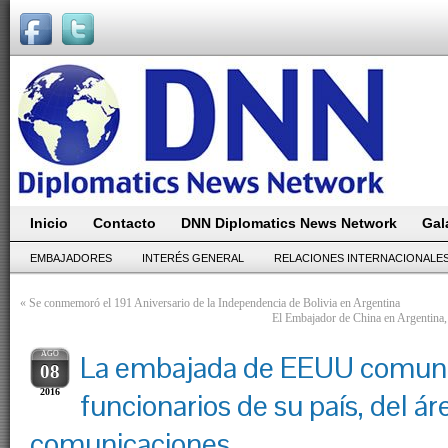
Inicio
Contacto
DNN Diplomatics News Network
Gal
EMBAJADORES
INTERÉS GENERAL
RELACIONES INTERNACIONALE
«
Se conmemoró el 191 Aniversario de la Independencia de Bolivia en Argentina
El Embajador de China en Argentina
AGO
La embajada de EEUU comunica
08
2016
funcionarios de su país, del ár
comunicaciones