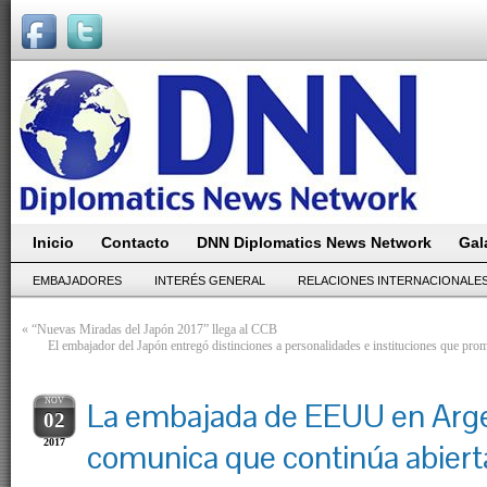
Inicio
Contacto
DNN Diplomatics News Network
Gal
EMBAJADORES
INTERÉS GENERAL
RELACIONES INTERNACIONALE
«
“Nuevas Miradas del Japón 2017” llega al CCB
El embajador del Japón entregó distinciones a personalidades e instituciones que prom
NOV
La embajada de EEUU en Arg
02
2017
comunica que continúa abierta