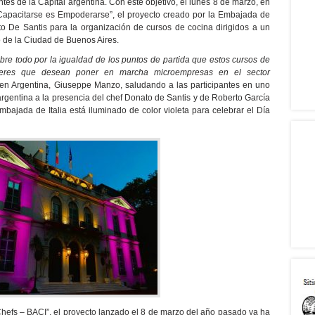
es de la Capital argentina. Con este objetivo, el lunes 8 de marzo, en
“Capacitarse es Empoderarse”, el proyecto creado por la Embajada de
to De Santis para la organización de cursos de cocina dirigidos a un
 de la Ciudad de Buenos Aires.
re todo por la igualdad de los puntos de partida que estos cursos de
ujeres que desean poner en marcha microempresas en el sector
ia en Argentina, Giuseppe Manzo, saludando a las participantes en uno
argentina a la presencia del chef Donato de Santis y de Roberto García
Embajada de Italia está iluminado de color violeta para celebrar el Día
Chefs – BACI”, el proyecto lanzado el 8 de marzo del año pasado ya ha