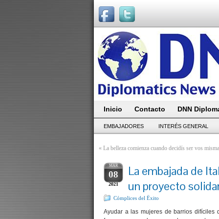
Inicio
Contacto
DNN Diploma
EMBAJADORES
INTERÉS GENERAL
«
La belleza comienza cuando decidís ser vos mism
MAR
La embajada de Ita
08
un proyecto solida
2021
Cómplices del Ëxito
Ayudar a las mujeres de barrios difícile