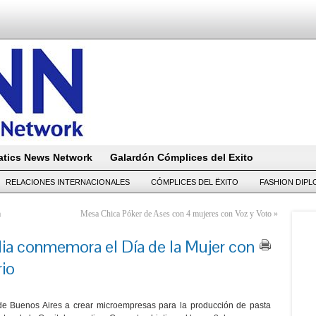
tics News Network
Galardón Cómplices del Exito
RELACIONES INTERNACIONALES
CÓMPLICES DEL ËXITO
FASHION DIP
a
Mesa Chica Póker de Ases con 4 mujeres con Voz y Voto
»
lia conmemora el Día de la Mujer con
rio
s de Buenos Aires a crear microempresas para la producción de pasta