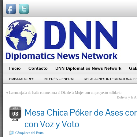
Inicio
Contacto
DNN Diplomatics News Network
Gal
EMBAJADORES
INTERÉS GENERAL
RELACIONES INTERNACIONALE
«
La embajada de Italia conmemora el Día de la Mujer con un proyecto solidario
Bolivia y la A
MAR
Mesa Chica Póker de Ases co
08
2021
con Voz y Voto
Cómplices del Ëxito