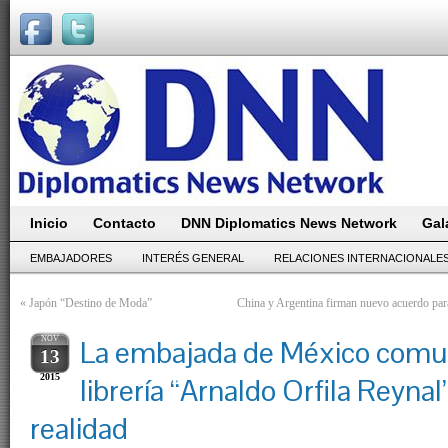
Inicio
Contacto
DNN Diplomatics News Network
Gal
EMBAJADORES
INTERÉS GENERAL
RELACIONES INTERNACIONALE
«
Japón “Destino de Moda”
China y Argentina firman nuevo acuerdo para
NOV
La embajada de México comun
13
2015
librería “Arnaldo Orfila Reynal
realidad