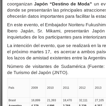
coorganizan
Japón “Destino de Moda”
un eve
donde se presentarán las principales atracciones 
ofrecerán datos importantes para facilitar la esta
En este evento, el Embajador Noriteru Fukushima
Ibero Japán, Sr. Mikami, presentarán Japón 
inquietudes de los participantes para interiorizar
La intención del evento, que se realizará en la 
el próximo martes 17, es acercar a ambos país
los lazos de amistad existentes entre la Argenti
Número de visitantes de Sudamérica (Fuente:
de Turismo del Japón (JNTO).
País
2009
2010
2011
2012
2013
Brasil
16,899
21,393
18,470
32,111
27,105
Argentina
4,379
4,896
3,768
5,239
6,357