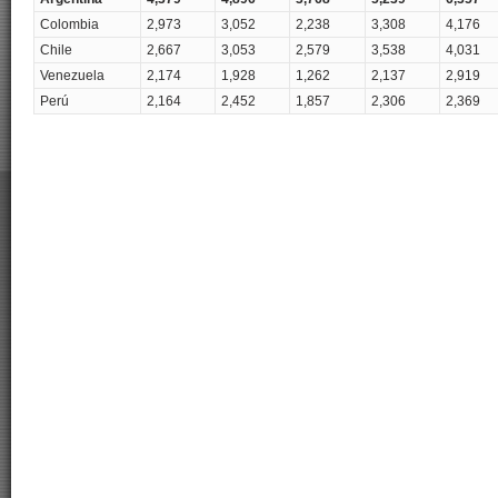
Colombia
2,973
3,052
2,238
3,308
4,176
Chile
2,667
3,053
2,579
3,538
4,031
Venezuela
2,174
1,928
1,262
2,137
2,919
Perú
2,164
2,452
1,857
2,306
2,369