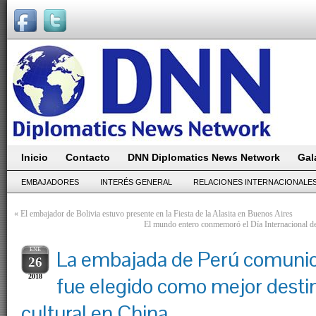
Inicio
Contacto
DNN Diplomatics News Network
Gal
EMBAJADORES
INTERÉS GENERAL
RELACIONES INTERNACIONALE
«
El embajador de Bolivia estuvo presente en la Fiesta de la Alasita en Buenos Aires
El mundo entero conmemoró el Día Internacional de
ENE
La embajada de Perú comunic
26
2018
fue elegido como mejor destin
cultural en China