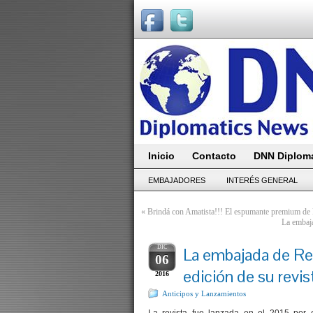
Inicio
Contacto
DNN Diploma
EMBAJADORES
INTERÉS GENERAL
«
Brindá con Amatista!!! El espumante premium de B
La embaj
DIC
La embajada de Re
06
edición de su revis
2016
Anticipos y Lanzamientos