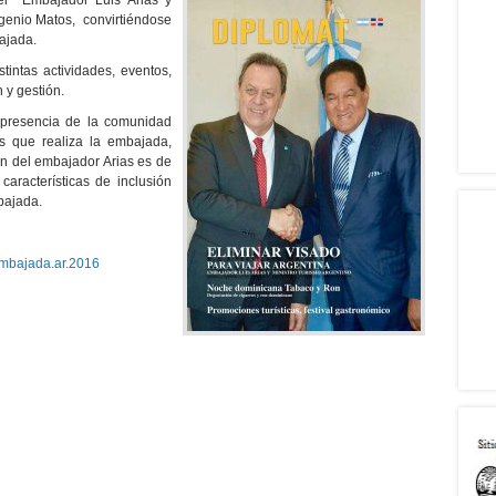
el Embajador Luis Arias y
genio Matos, convirtiéndose
bajada.
intas actividades, eventos,
n y gestión.
 presencia de la comunidad
s que realiza la embajada,
n del embajador Arias es de
aracterísticas de inclusión
bajada.
.embajada.ar.2016