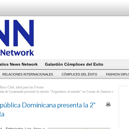
tics News Network
Galardón Cómplices del Exito
RELACIONES INTERNACIONALES
CÓMPLICES DEL ËXITO
FASHION DIP
aco Club, ideal para las Fiestas
ada de Guatemala presentó la misión “Argentinos al mundo” en Lomas de Zamora
»
pública Dominicana presenta la 2°
ta