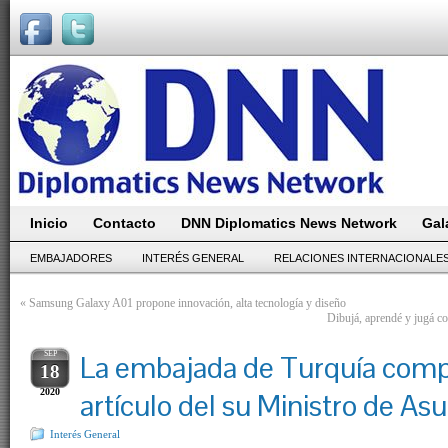
Inicio
Contacto
DNN Diplomatics News Network
Gal
EMBAJADORES
INTERÉS GENERAL
RELACIONES INTERNACIONALE
«
Samsung Galaxy A01 propone innovación, alta tecnología y diseño
Dibujá, aprendé y jugá c
SEP
La embajada de Turquía comp
18
2020
artículo del su Ministro de As
Interés General