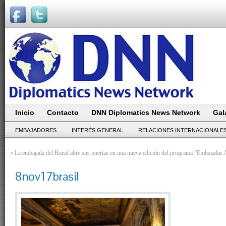
Inicio
Contacto
DNN Diplomatics News Network
Gal
EMBAJADORES
INTERÉS GENERAL
RELACIONES INTERNACIONALE
«
La embajada del Brasil abre sus puertas en una nueva edición del programa “Embajadas 
8nov17brasil