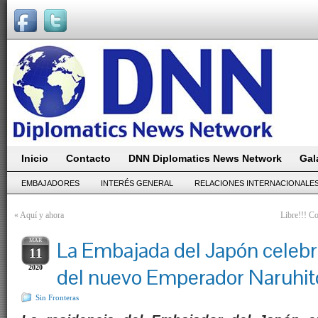
Inicio
Contacto
DNN Diplomatics News Network
Gal
EMBAJADORES
INTERÉS GENERAL
RELACIONES INTERNACIONALE
«
Aquí y ahora
Libre!!! C
MAR
La Embajada del Japón celebró
11
2020
del nuevo Emperador Naruhit
Sin Fronteras