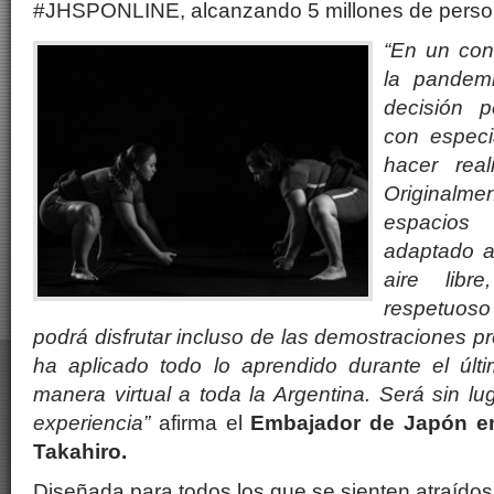
#JHSPONLINE, alcanzando 5 millones de perso
“En un con
la pandemi
decisión 
con especi
hacer real
Original
espacios 
adaptado a
aire libr
respetuos
podrá disfrutar incluso de las demostraciones p
ha aplicado todo lo aprendido durante el últ
manera virtual a toda la Argentina. Será sin 
experiencia”
afirma el
Embajador de Japón e
Takahiro.
Diseñada para todos los que se sienten atraídos