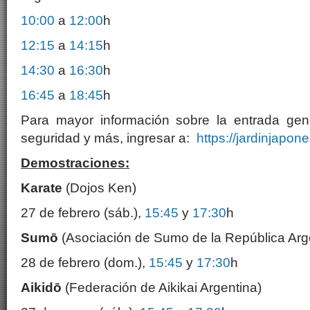
10:00
a
12:00
h
12:15
a
14:15
h
14:30
a
16:30
h
16:45
a
18:45
h
Para mayor información sobre la entrada gene
seguridad y más, ingresar a:
https://jardinjapone
Demostraciones:
Karate
(Dojos Ken)
27 de febrero (sáb.),
15:45
y
17:30
h
Sumō
(Asociación de Sumo de la República Arg
28 de febrero (dom.),
15:45
y
17:30
h
Aikidō
(Federación de Aikikai Argentina)