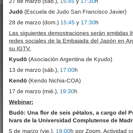
27 de marzo (sáb.),
15:45
y
17:30
h
Judō
(Escuela de Judo San Francisco Javier)
28 de marzo (dom.)
15:45
y
17:30
h
Las siguientes demostraciones serán emitidas li
redes sociales de la Embajada del Japón en Ar
su IGTV.
Kyudō
(Asociación Argentina de Kyudo)
13 de marzo (sáb.),
17:00
h
Kendō
(Kendo Nichia-COA)
17 de marzo (mié.),
19:30
h
Webinar:
Budō: Una flor de seis pétalos, a cargo del P
Ivars de la Universidad Complutense de Madr
5 de marzo (vie.),
19:00
h por Zoom. Actividad co