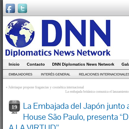
Inicio
Contacto
DNN Diplomatics News Network
Gal
EMBAJADORES
INTERÉS GENERAL
RELACIONES INTERNACIONALE
«
Juleriaque propone fragancias y cosmética internacional
La embajada británica comunica el lanzamiento
FEB
La Embajada del Japón junto a
19
2021
House São Paulo, presenta 
A LA VIRTUD”