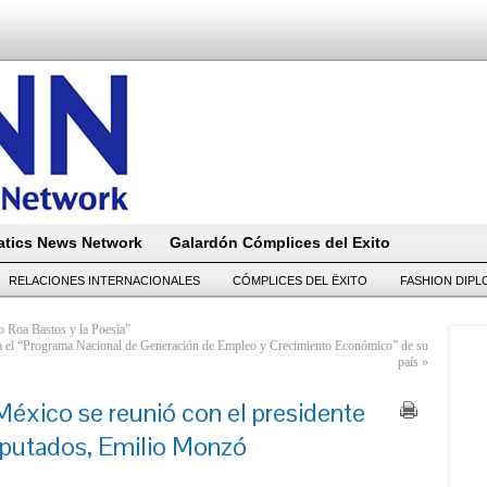
tics News Network
Galardón Cómplices del Exito
RELACIONES INTERNACIONALES
CÓMPLICES DEL ËXITO
FASHION DIP
o Roa Bastos y la Poesía”
a el “Programa Nacional de Generación de Empleo y Crecimiento Económico” de su
país
»
éxico se reunió con el presidente
iputados, Emilio Monzó