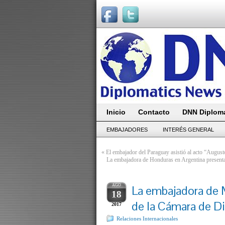
Inicio
Contacto
DNN Diploma
EMBAJADORES
INTERÉS GENERAL
«
El embajador del Paraguay asistió al acto “August
La embajadora de Honduras en Argentina present
AGO
La embajadora de M
18
de la Cámara de D
2017
Relaciones Internacionales