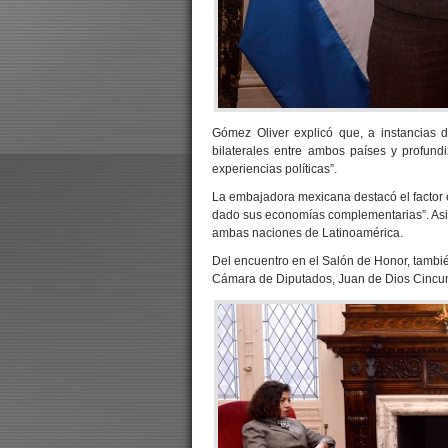
Gómez Oliver explicó que, a instancias d
bilaterales entre ambos países y profund
experiencias políticas”.
La embajadora mexicana destacó el factor 
dado sus economías complementarias”. Asim
ambas naciones de Latinoamérica.
Del encuentro en el Salón de Honor, también
Cámara de Diputados, Juan de Dios Cincu