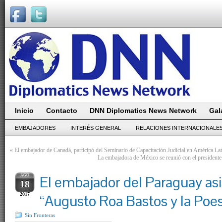
Inicio
Contacto
DNN Diplomatics News Network
Gal
EMBAJADORES
INTERÉS GENERAL
RELACIONES INTERNACIONALE
«
El embajador de Canadá, participó del Seminario de Capacitación Judicial en América Lat
La embajadora de México se reunió con el president
AGO
El embajador del Paraguay asis
18
2017
“Augusto Roa Bastos y la Poes
Sin Fronteras