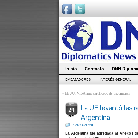
Inicio
Contacto
DNN Diploma
EMBAJADORES
INTERÉS GENERAL
«
EEUU: VISA más certificado de vacunación
OCT
La UE levantó las r
29
Argentina
2021
Interés General
La Argentina fue agregada al Anexo I d