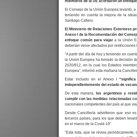
miembros de la UE acordaron un enfoque 
El Consejo de la Unión Europea levantó, a pa
teniendo en cuenta la mejora de la situa
Santiago Cafiero.
El Ministerio de Relaciones Exteriores p
Anexo I de la Recomendación del Consejo
enfoque común para viajar
a la Unión Eu
deberían verse afectados por restricciones 
“A partir del día de hoy y teniendo en cuen
la Unión Europea ha tomado la decisión d
2020/912, en la cual los Estados miembr
Europea”, informó esta mañana la Canciller
Estar incluido en el Anexo I
“signific
independientemente del estado de vacun
De esta manera,
los argentinos y resi
cumplir con las medidas relacionadas co
nacionales competentes del país al que via
Desde Cancillería advirtieron que eso es
terceros países, para los que deben levan
en el marco de la Covid-19”.
“Esta lista, que se revisa periódicamente,