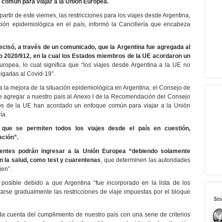
común para viajar a la Unión Europea.
rtir de este viernes, las restricciones para los viajes desde Argentina,
ción epidemiológica en el país, informó la Cancillería que encabeza
recisó, a través de un comunicado, que la Argentina fue agregada al
 2020/912, en la cual los Estados miembros de la UE acordaron un
ropea, lo cual significa que “los viajes desde Argentina a la UE no
ligadas al Covid-19”.
ta la mejora de la situación epidemiológica en Argentina, el Consejo de
e agregar a nuestro país al Anexo I de la Recomendación del Consejo
os de la UE han acordado un enfoque común para viajar a la Unión
ía.
a que se permiten todos los viajes desde el país en cuestión,
ación”.
dentes podrán ingresar a la Unión Europea “debiendo solamente
n la salud, como test y cuarentenas
, que determinen las autoridades
jen”.
 posible debido a que Argentina “fue incorporado en la lista de los
tarse gradualmente las restricciones de viaje impuestas por el bloque
 da cuenta del cumplimiento de nuestro país con una serie de criterios